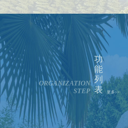
功
能
列
ORGANIZATION
表
STEP
更多>>