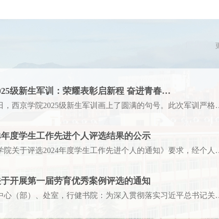
025级新生军训：荣耀表彰启新程 奋进青春…
2025年9月6日，西京学院2025级新生
24年度学生工作先进个人评选结果的公示
根据《西京学院关于评选2024年度学生
关于开展第一届劳育优秀案例评选的通知
各学院，各中心（部）、处室，行健书院