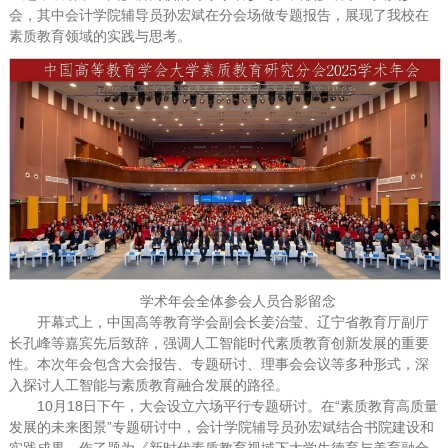
会，其中会计学院辅导员孙宏斌在分会场做专题报告，展现了我校在
素质教育领域的实践与思考。
学术年会全体参会人员合影留念
开幕式上，中国高等教育学会副会长姜治莹、辽宁省教育厅副厅
长孔峰等嘉宾先后致辞，强调人工智能时代素质教育创新发展的重要
性。本次年会包含大会报告、专题研讨、理事会会议等多种形式，深
入探讨人工智能与素质教育融合发展的路径。
10月18日下午，大会设立六场平行专题研讨。在“素质教育高质量
发展的未来图景”专题研讨中，会计学院辅导员孙宏斌结合书院建设和
实践成果，作了题为《新时代素质教育视域下大学生德育与美育融合