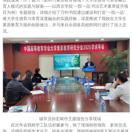
育人模式的实践与探索——以西京学院‘一院一品’书法艺术素养提升项
目为例》专题报告，详细介绍了万钧书院通过建设和打造“一院一品”、
将大学生德育与美育深度融合的实践经验，深度阐述了我校在大学生
素质教育方面的创新做法，并与来自全国各高校的同行进行了深入交
流。
辅导员孙宏斌作主题报告分享现场
此次年会我校学工队伍积极参与，除了现场聆听报告、参加交流
外，还踊跃投稿学术论文。经年会评审，我校投稿的8篇主题论文被录